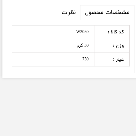
نظرات
مشخصات محصول
کد کالا :
W2050
وزن :
30 گرم
عیار :
750