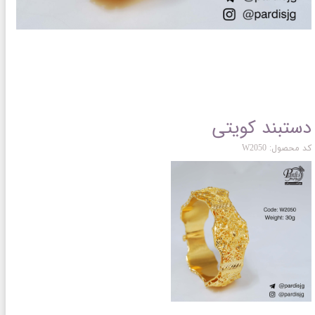
دستبند کویتی
کد محصول: W2050