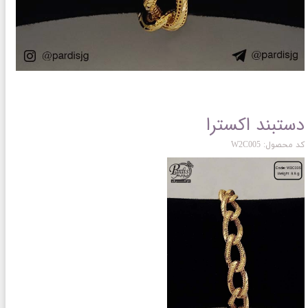
دستبند اکسترا
کد محصول: W2C005