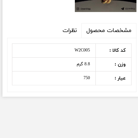
نظرات
مشخصات محصول
کد کالا :
W2C005
وزن :
8.8 گرم
عیار :
750