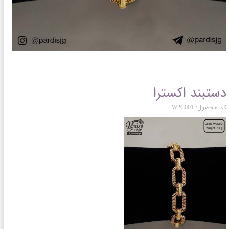
دستبند اکسترا
کد محصول: W2C001