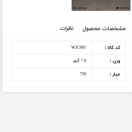
نظرات
مشخصات محصول
کد کالا :
W2C001
وزن :
7.8 گرم
عیار :
750