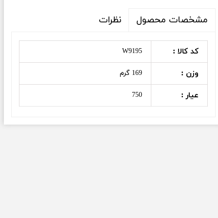
نظرات
مشخصات محصول
کد کالا :
W9195
وزن :
169 گرم
عیار :
750