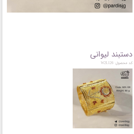
دستبند لیوانی
کد محصول: W2L126