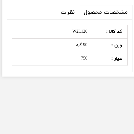
نظرات
مشخصات محصول
کد کالا :
W2L126
وزن :
90 گرم
عیار :
750