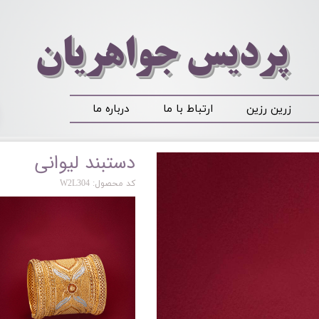
​​​​پردیس جواهریان
زرین رزین
ارتباط با ما
درباره ما
دستبند لیوانی
کد محصول: W2L304