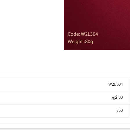
W2L304
80 گرم
750