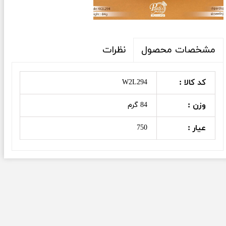
نظرات
مشخصات محصول
کد کالا :
W2L294
وزن :
84 گرم
عیار :
750