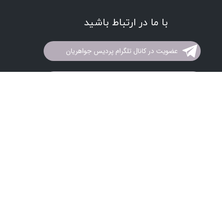
با ما در ارتباط باشید
عضویت در کانال تلگرام پردیس جواهریان
عضویت درصفحه اینستاگرام پردیس جواهریان