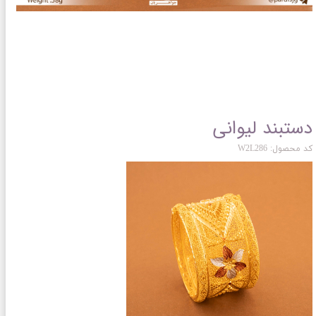
دستبند لیوانی
کد محصول: W2L286