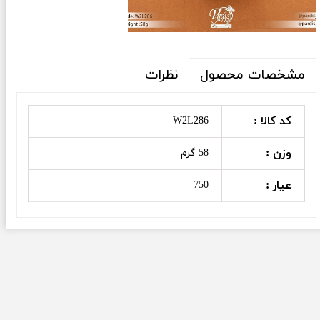
نظرات
مشخصات محصول
کد کالا :
W2L286
وزن :
58 گرم
عیار :
750