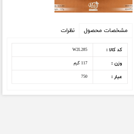
نظرات
مشخصات محصول
کد کالا :
W2L285
وزن :
117 گرم
عیار :
750