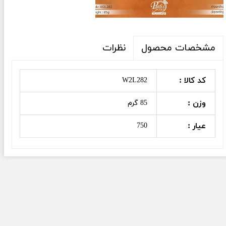
نظرات
مشخصات محصول
کد کالا :
W2L282
وزن :
85 گرم
عیار :
750