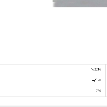
W2216
20 گرم
750