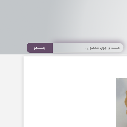
جستجو