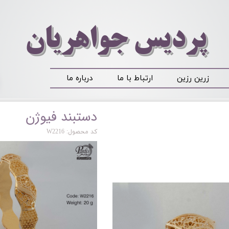
​​​​پردیس جواهریان
زرین رزین
ارتباط با ما
درباره ما
دستبند فیوژن
کد محصول: W2216