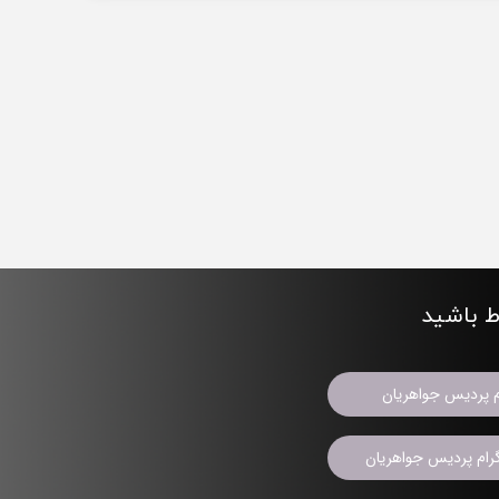
اط باشید
م پردیس جواهریان
ام پردیس جواهریان