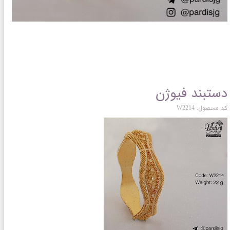
دستبند فیوژن
کد محصول: W2214