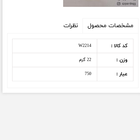
نظرات
مشخصات محصول
کد کالا :
W2214
وزن :
22 گرم
عیار :
750