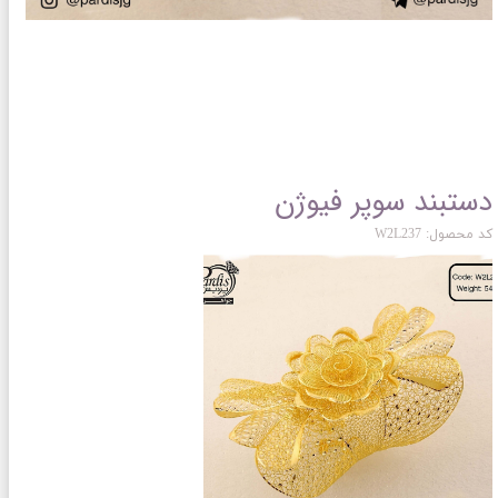
دستبند سوپر فیوژن
کد محصول: W2L237