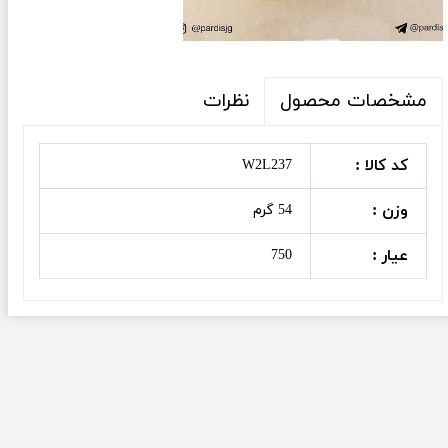
نظرات
مشخصات محصول
کد کالا :
W2L237
وزن :
54 گرم
عیار :
750