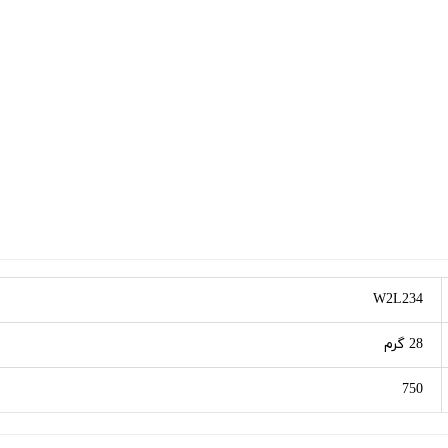
W2L234
28 گرم
750