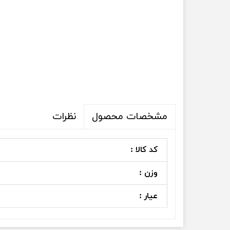
نظرات
مشخصات محصول
کد کالا :
وزن :
عیار :