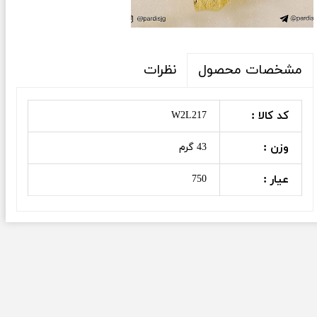
نظرات
مشخصات محصول
کد کالا :
W2L217
وزن :
43 گرم
عیار :
750