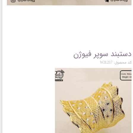
دستبند سوپر فیوژن
کد محصول: W2L217