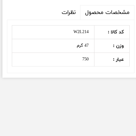
نظرات
مشخصات محصول
کد کالا :
W2L214
وزن :
47 گرم
عیار :
750