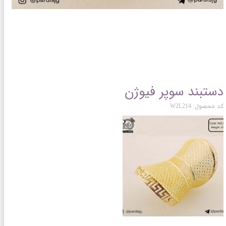
دستبند سوپر فیوژن
کد محصول: W2L214