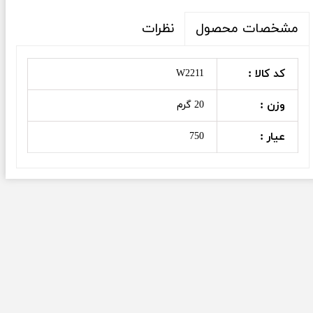
نظرات
مشخصات محصول
کد کالا :
W2211
وزن :
20 گرم
عیار :
750