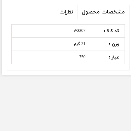
نظرات
مشخصات محصول
کد کالا :
W2207
وزن :
21 گرم
عیار :
750