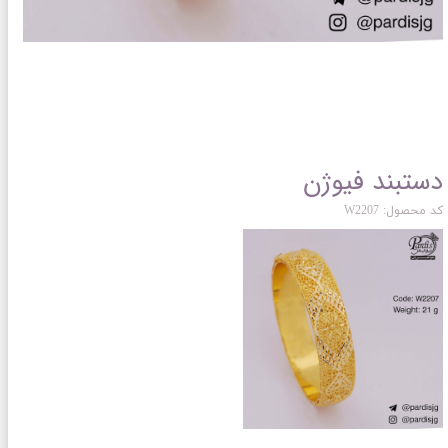
دستبند فیوژن
کد محصول: W2207