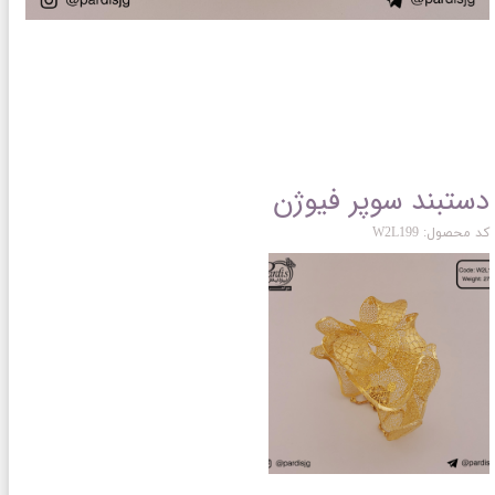
دستبند سوپر فیوژن
کد محصول: W2L199