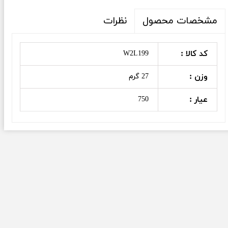
نظرات
مشخصات محصول
کد کالا :
W2L199
وزن :
27 گرم
عیار :
750