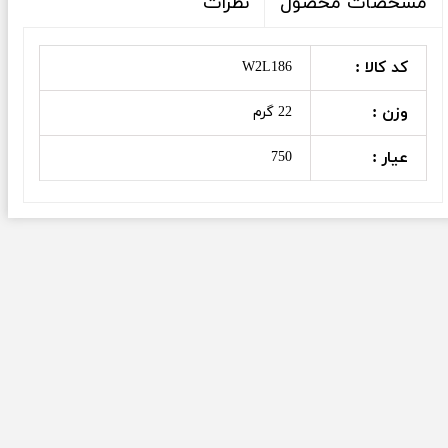
نظرات
مشخصات محصول
کد کالا :
W2L186
وزن :
22 گرم
عیار :
750