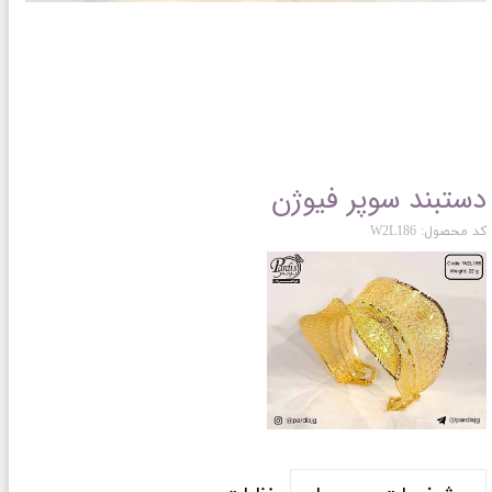
دستبند سوپر فیوژن
کد محصول: W2L186