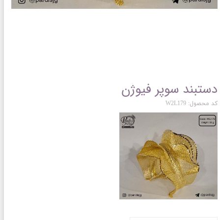
دستبند سوپر فیوژن
کد محصول: W2L179