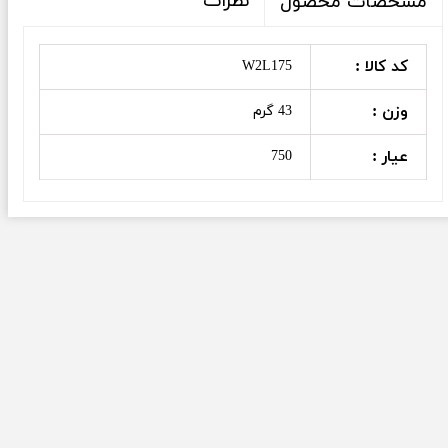
نظرات
مشخصات محصول
کد کالا :
W2L175
وزن :
43 گرم
عیار :
750