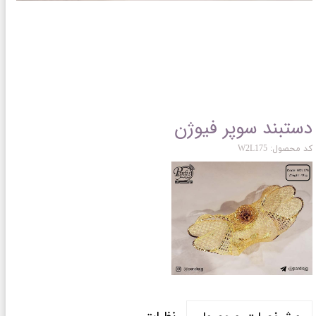
دستبند سوپر فیوژن
کد محصول: W2L175