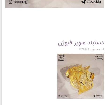
دستبند سوپر فیوژن
کد محصول: W2L173