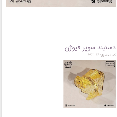
دستبند سوپر فیوژن
کد محصول: W2L167