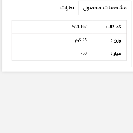
نظرات
مشخصات محصول
کد کالا :
W2L167
وزن :
25 گرم
عیار :
750