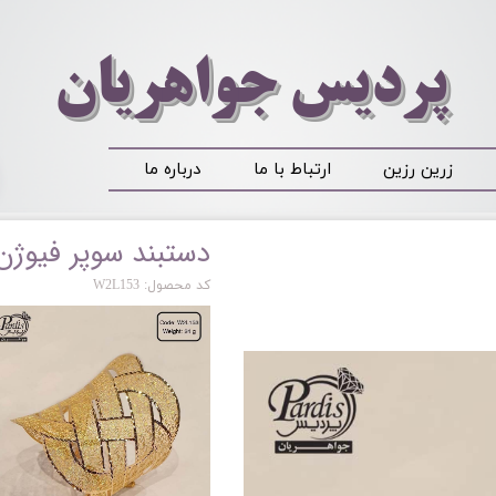
​​​​پردیس جواهریان
زرین رزین
ارتباط با ما
درباره ما
دستبند سوپر فیوژن
کد محصول: W2L153