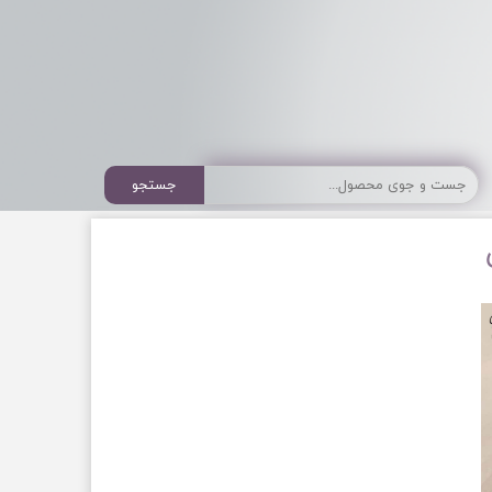
جستجو