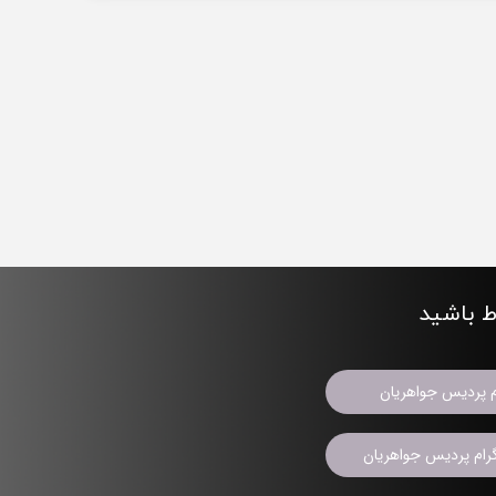
اط باشید
م پردیس جواهریان
ام پردیس جواهریان