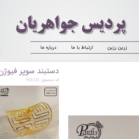
​​​​پردیس جواهریان
زرین رزین
ارتباط با ما
درباره ما
دستبند سوپر فیوژن
کد محصول: W2L152