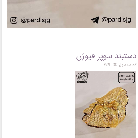
دستبند سوپر فیوژن
کد محصول: W2L138