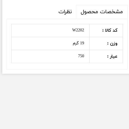
نظرات
مشخصات محصول
کد کالا :
W2202
وزن :
19 گرم
عیار :
750