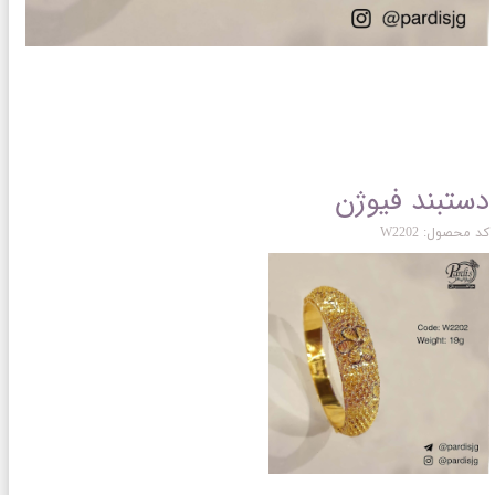
دستبند فیوژن
کد محصول: W2202