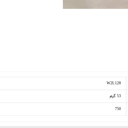
W2L128
53 گرم
750