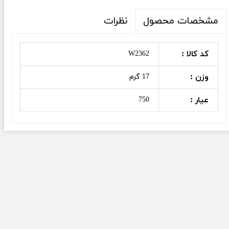
نظرات
مشخصات محصول
کد کالا :
W2362
وزن :
17 گرم
عیار :
750