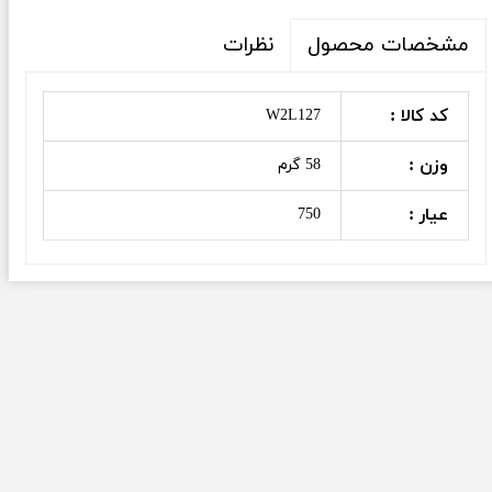
نظرات
مشخصات محصول
کد کالا :
W2L127
وزن :
58 گرم
عیار :
750