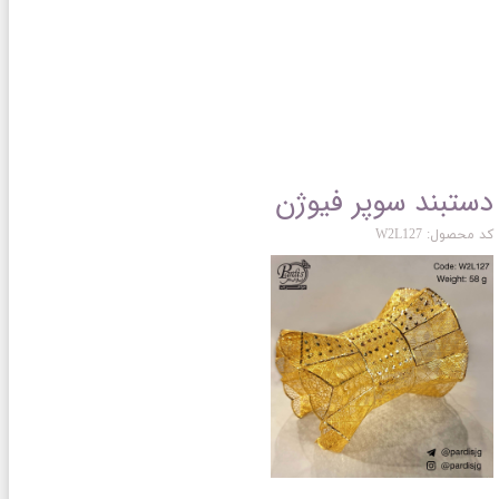
دستبند سوپر فیوژن
کد محصول: W2L127