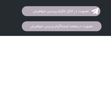
عضویت در کانال تلگرام پردیس جواهریان
عضویت درصفحه اینستاگرام پردیس جواهریان
تمام حقوق این سایت متعلق به
شرکت پردیس جواهریان
می باشد. کپی
برداری و فروش محصولات به هر نحو پیگرد قانونی دارد.