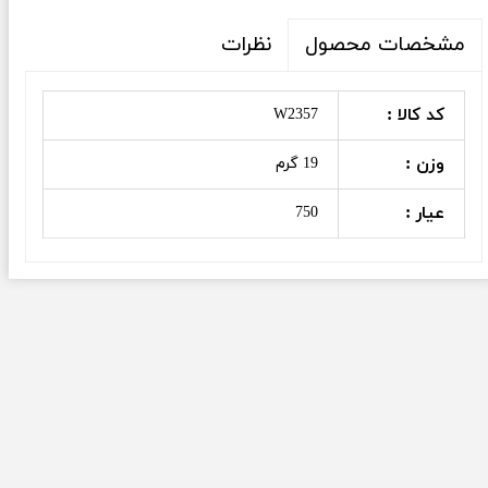
نظرات
مشخصات محصول
کد کالا :
W2357
وزن :
19 گرم
عیار :
750