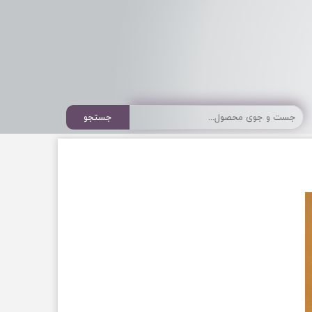
جستجو