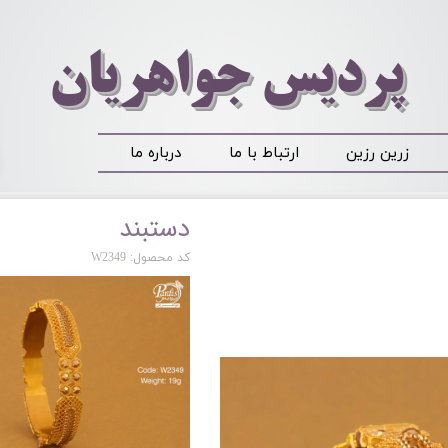
​​​​پردیس جواهریان
زرین رزین
ارتباط با ما
درباره ما
دستبند
کد محصول: W2349