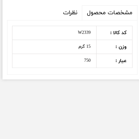
نظرات
مشخصات محصول
کد کالا :
W2339
وزن :
15 گرم
عیار :
750