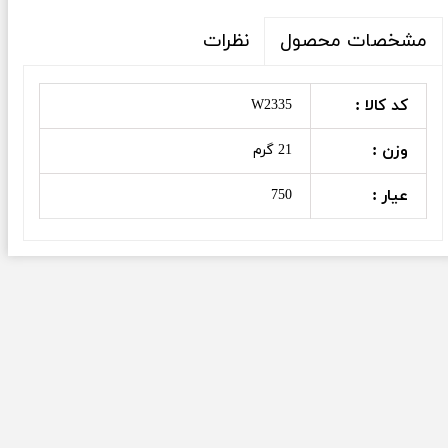
نظرات
مشخصات محصول
کد کالا :
W2335
وزن :
21 گرم
عیار :
750