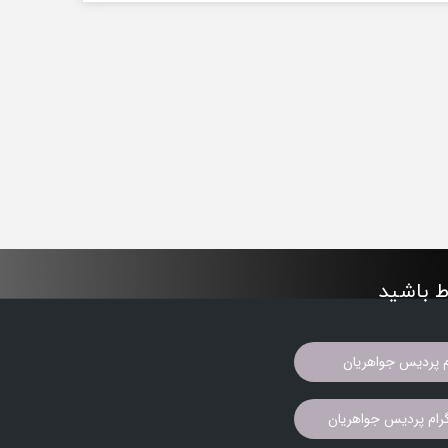
اط باشید
م پردیس جواهریان
ام پردیس جواهریان