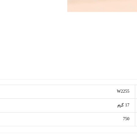
W2255
17 گرم
750