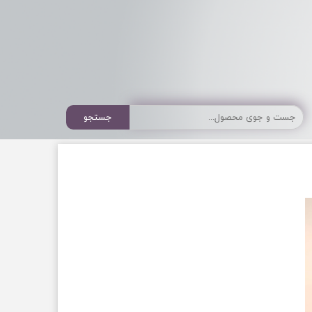
جستجو