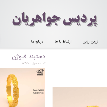
​​​​پردیس جواهریان
زرین رزین
ارتباط با ما
درباره ما
دستبند فیوژن
کد محصول: W2255