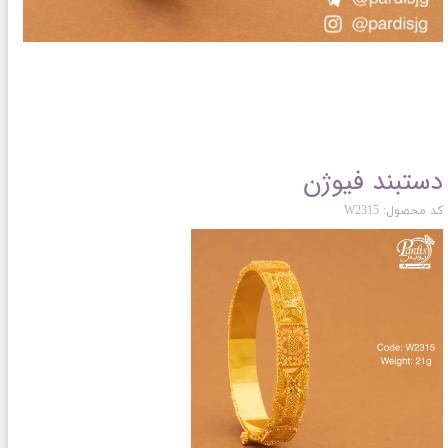
دستبند فیوژن
کد محصول: W2315