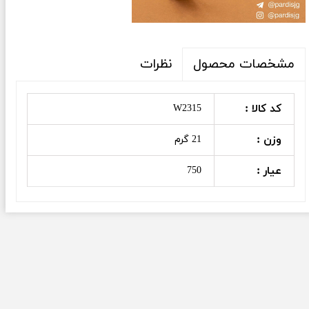
نظرات
مشخصات محصول
کد کالا :
W2315
وزن :
21 گرم
عیار :
750