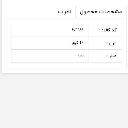
نظرات
مشخصات محصول
کد کالا :
W2286
وزن :
15 گرم
عیار :
750