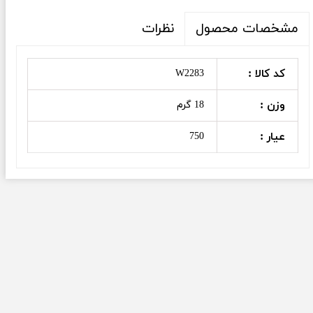
نظرات
مشخصات محصول
کد کالا :
W2283
وزن :
18 گرم
عیار :
750