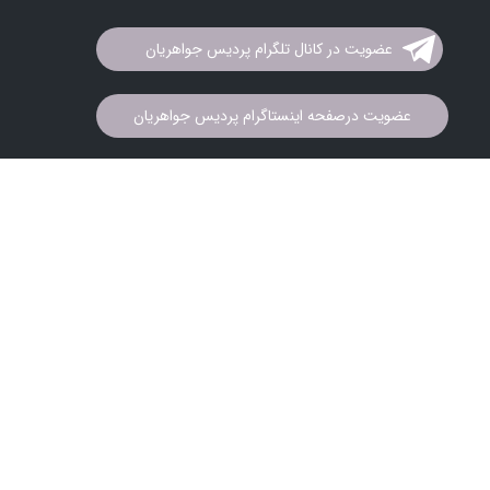
عضویت در کانال تلگرام پردیس جواهریان
عضویت درصفحه اینستاگرام پردیس جواهریان
تمام حقوق این سایت متعلق به
شرکت پردیس جواهریان
می باشد. کپی
برداری و فروش محصولات به هر نحو پیگرد قانونی دارد.