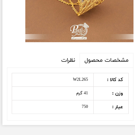
نظرات
مشخصات محصول
کد کالا :
W2L265
وزن :
41 گرم
عیار :
750