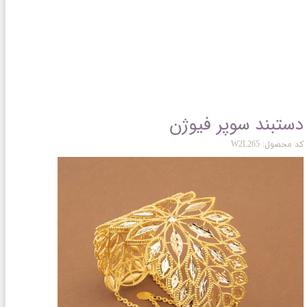
دستبند سوپر فیوژن
کد محصول: W2L265