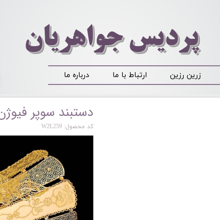
​​​​پردیس جواهریان
زرین رزین
ارتباط با ما
درباره ما
دستبند سوپر فیوژن
کد محصول: W2L259