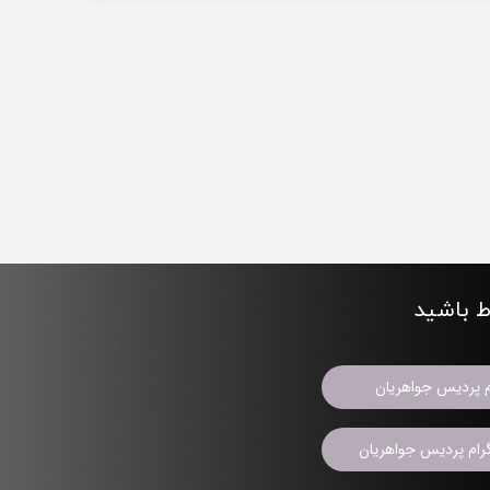
اط باشید
م پردیس جواهریان
ام پردیس جواهریان