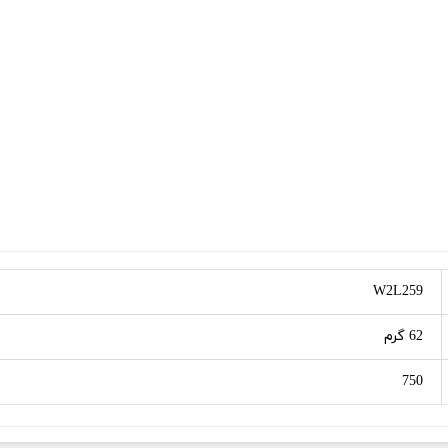
W2L259
62 گرم
750