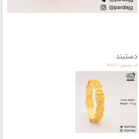
دستبند
کد محصول: W2257