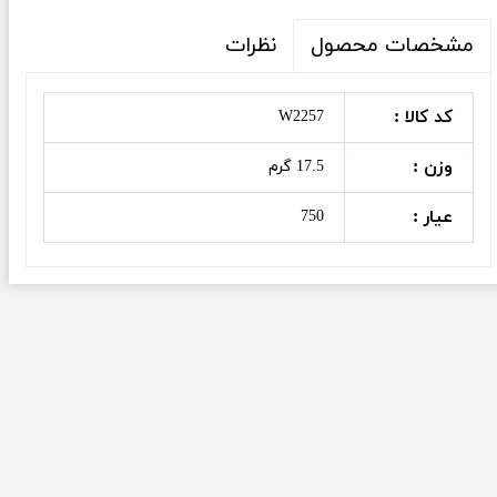
نظرات
مشخصات محصول
کد کالا :
W2257
وزن :
17.5 گرم
عیار :
750