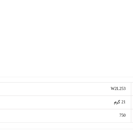
W2L253
21 گرم
750