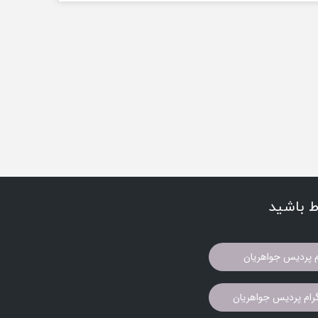
اط باشید
م پردیس جواهریان
ام پردیس جواهریان