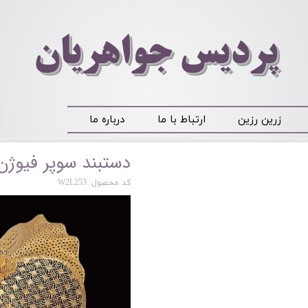
​​​​پردیس جواهریان
زرین رزین
ارتباط با ما
درباره ما
دستبند سوپر فیوژن
کد محصول: W2L253