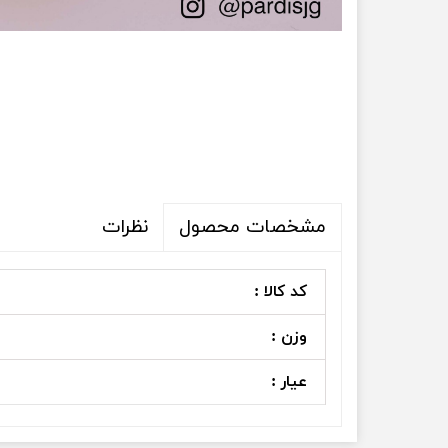
نظرات
مشخصات محصول
کد کالا :
وزن :
عیار :