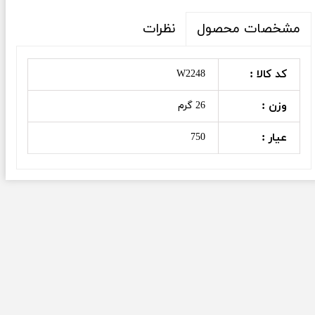
نظرات
مشخصات محصول
کد کالا :
W2248
وزن :
26 گرم
عیار :
750