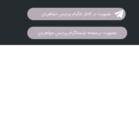
عضویت در کانال تلگرام پردیس جواهریان
عضویت درصفحه اینستاگرام پردیس جواهریان
تمام حقوق این سایت متعلق به
شرکت پردیس جواهریان
می باشد. کپی
برداری و فروش محصولات به هر نحو پیگرد قانونی دارد.