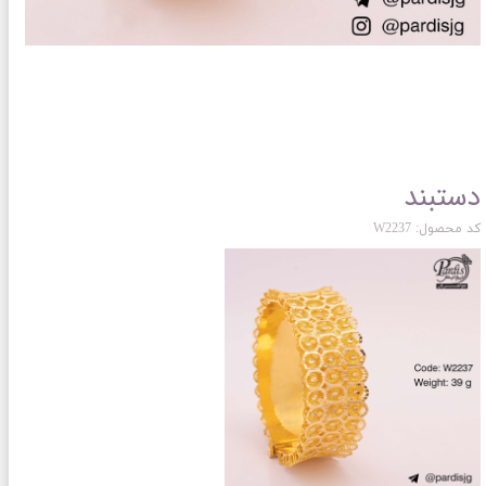
دستبند
کد محصول: W2237