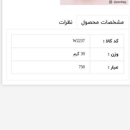
نظرات
مشخصات محصول
کد کالا :
W2237
وزن :
39 گرم
عیار :
750