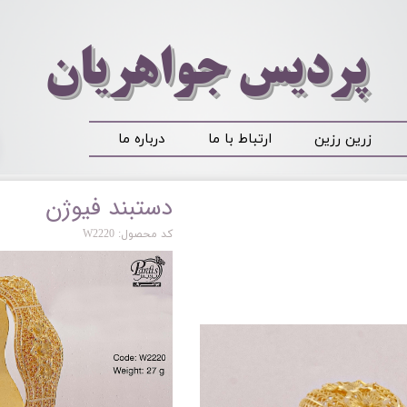
​​​​پردیس جواهریان
زرین رزین
ارتباط با ما
درباره ما
دستبند فیوژن
کد محصول: W2220