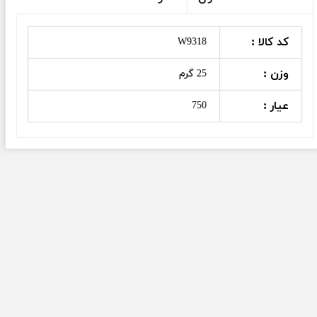
کد کالا :
W9318
وزن :
25 گرم
عیار :
750