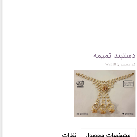
دستبند تمیمه
کد محصول: W9318
نظرات
مشخصات محصول