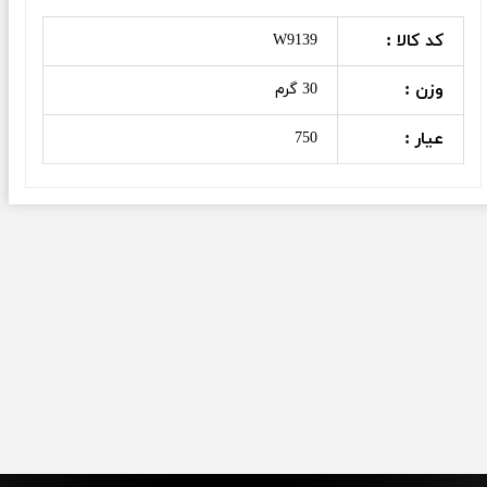
کد کالا :
W9139
وزن :
30 گرم
عیار :
750